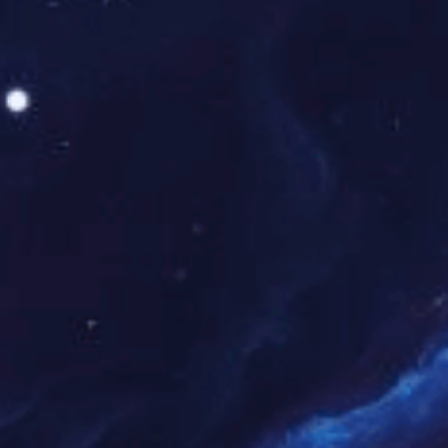
工作的总结。各部门的汇报中，既有对细分领域的深耕复盘，也