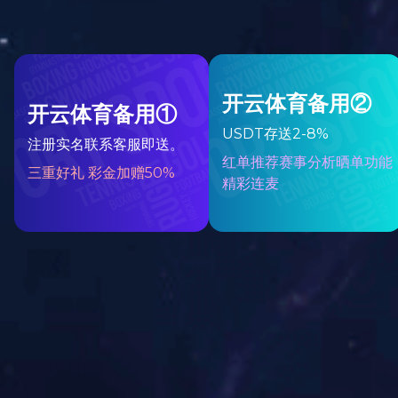
工作会议
6
月
27
日下午的半年度总结会议