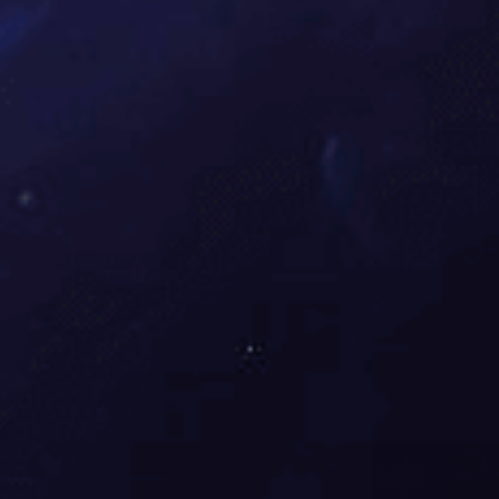
了有意义的借鉴。