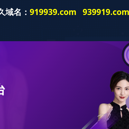
于开云电子球赛中国有限公司
开云电子球赛中国有
ABOUT US
于开云电子球赛中国有限
开云电子球赛中国有限公司文化
电站流程