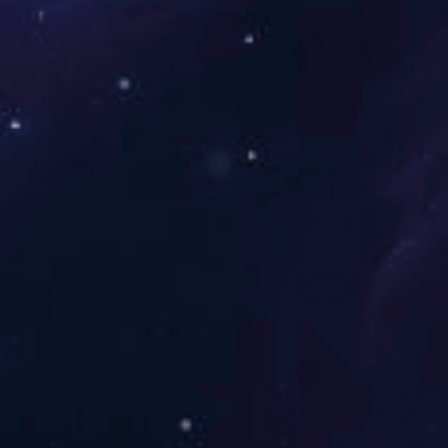
团建活动
三天的旅程在欢声笑语中画上句
洞头山海间的携手同行，这场旅程不仅