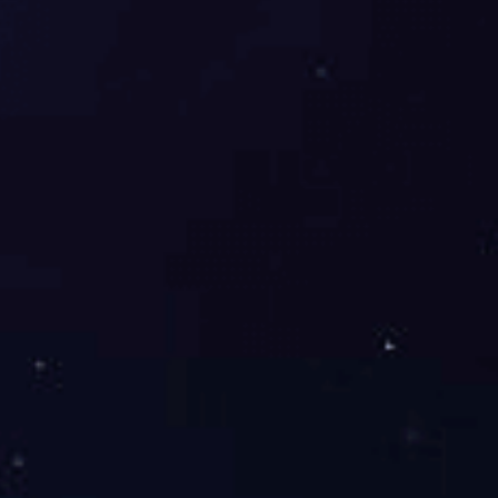
并肩欢笑，从出海捕鱼时的协同配合，到