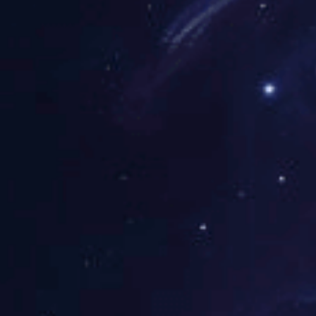
部门总结
随后，各部门主管进行了半年度