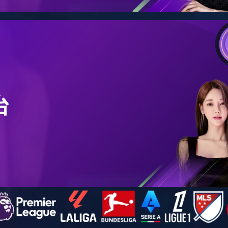
储未来共前行”——开云电子球赛中国有
部召开半年度会议
2025-07-01
阅读：585
来源：开云电子球赛中国有限公
司科技企电建设管理部、运维部、内控管理部在“四千精神”的发
议与团建活动。