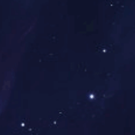
的唯一出路，并鼓励大家在行业转型的关键时期，通过对“新知识
以积极的姿态迎接未来的考验。