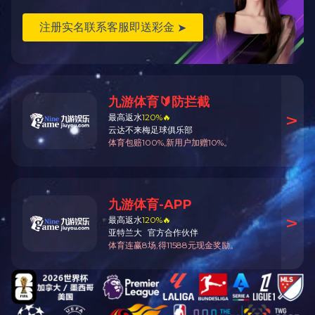
上一篇 :维达纸业5242.90kWp分布式光伏项目
下一篇 :百世物流2962.80kWp分布式光伏项目
返回>>
咨询购买:
400-806-8156
版权所有：浙江开云电子球赛中国有限公司
浙ICP备16004030号-1
浙公网安备33071802889121
乐鱼平台_乐鱼（中国）一站式服务平台
|
米兰体育线上平台
|
九