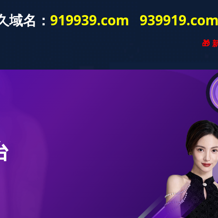
于开云电子球赛中国有限公司
开云电子球赛中国有
CONTACT US
联系我们
公司地址