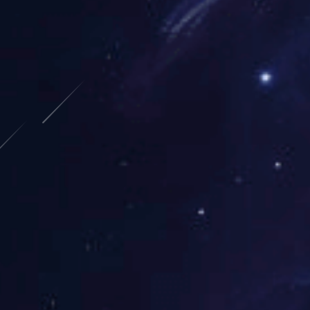
公司总部
江苏大区
安徽大区
东北大区
北京大区
海外市场