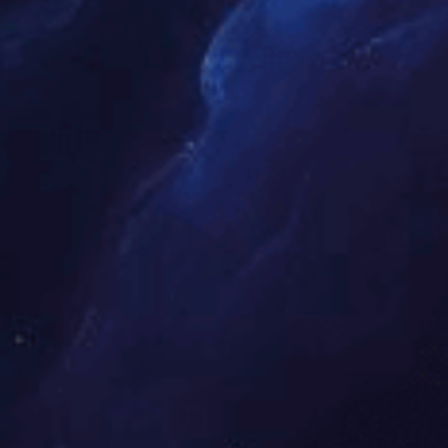
司
开云电子球赛中国有限公司科技总部
广东
路
地址 : 金华市工业园区九峰街139号
电话 : 0579-82180097
太阳能
浙江晴电建设有限公司
地址 : 金华市工业园区九峰街139号
1号
电话 : 400 806 8156