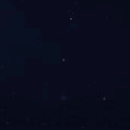
MPUS RECRUITMENT