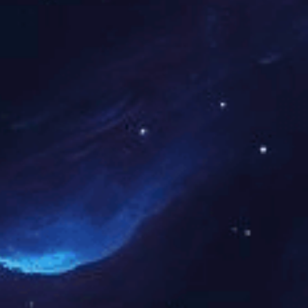
浙江开云电子球赛中国有限公
地址 : 杭州市滨江区西兴街道西兴
2333号星澜大厦4幢1101室
电话 : 400 806 8156
江苏开云电子球赛中国有限公司
科技有限公司
地址 : 江苏无锡市滨湖区鸿桥路80
现代国际工业设计大厦22F
电话 : 0510-83691336