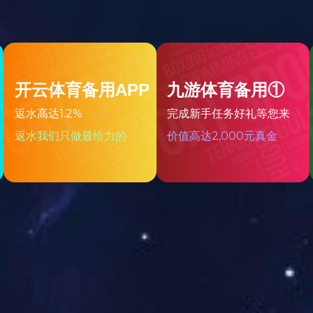
号星澜大厦4幢1101室
填写下面留言板