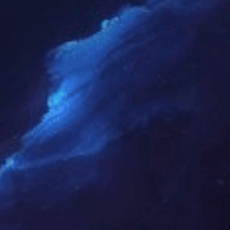
浙江大区
大区