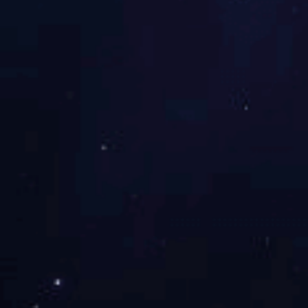
社会招聘
SOCIAL RE