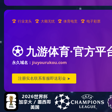
Hi,are you ready
准备好开始了吗
那就与我们取
感谢您对开云电子球赛中国有限公司科
开云电子球赛中国有限公司