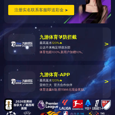
上一篇 :浙江纳爱斯6036.865kWp分布式光伏项目
下一篇 :武汉紫江包装1433.85kWp分布式光伏项目
返回>>
咨询购买:
400-806-8156
版权所有：浙江开云电子球赛中国有限公司
浙ICP备16004030号-1
浙公网安备33071802889121
乐鱼平台_乐鱼（中国）一站式服务平台
|
米兰体育线上平台
|
九