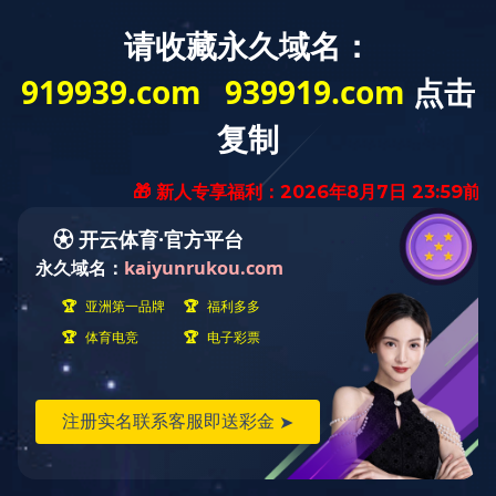
POWER STATION CASE
开云电子球赛中
国有限公司