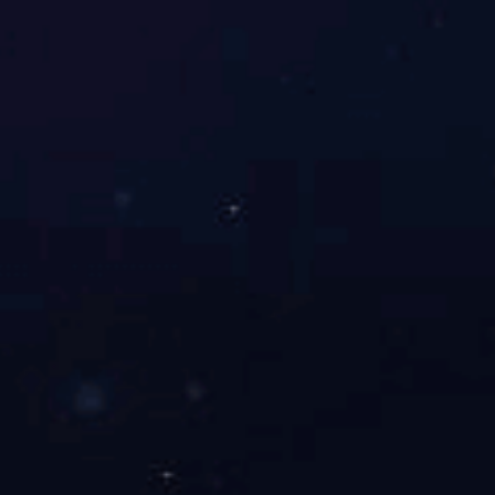
2023-10-17
开云电子球赛中国有限公司科技荣获2023GREEN PV大会
技术创新奖
开云电子球赛中国有限公司科技凭借电站开发、建设的多场景应
用的开拓与创新，荣获“2023年度GREEN PV技术创新奖”。
2023-08-17