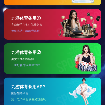
携手奋进，共创未来｜广东开云电子球赛中国有限公司受
邀出席2024年胡润百富独角兽盛典
4月9日，2024全球独角兽CEO大会暨全球独角兽企业颁奖典礼在
广州黄埔君澜酒店拉开帷幕。根据胡润研究院于广州发布了
《2024全球独角兽榜》，广州目前有24家独角兽，相当于以色...
2024-04-09